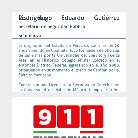
Lic. Hugo Eduardo Gutiérrez Rodríguez
Secretario de Seguridad Pública.
Semblanza
Es originario del Estado de Veracruz, con más de 20
años viviendo en Coahuila. Tuvo formación de oficiales
de las armas por la Universidad del Ejército y Fuerza
Área, en el Histórico Colegio Militar ubicado en el
entonces Distrito Federal, egresando en el año 1990,
obteniendo en su momento el grado de Capitán por el
Ejército Mexicano.
Cuenta con una Licenciatura Ejecutiva en Derecho por
la Universidad del Valle de México, Campus Saltillo.
Realizó 14 cursos dentro de las fuerzas armadas y
diferentes instituciones educativas del país. Del 2009
al 2013 se desempeñó como Director de la Policía
Preventiva del Ayuntamiento de Saltillo. Del 2013 al
2014 ocupó la Coordinación General de la Policía del
Estado. Para ocupar durante un año la entonces
Comisión Estatal de Seguridad. Su experiencia en
materia de seguridad lo llevó a desempeñarse como
Director General de la Policía de Saltillo del 2018 al